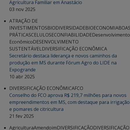
Agricultura Familiar em Anastácio
03 nov 2025
ATRAÇÃO DE
INVESTIMENTOS
BIODIVERSIDADE
BIOECONOMIA
BOA
PRÁTICAS
CELULOSE
CONFIABILIDADE
Desenvolvimento
Econômico
DESENVOLVIMENTO
SUSTENTÁVEL
DIVERSIFICAÇÃO ECONÔMICA
Secretário destaca liderança e novos caminhos da
produção em MS durante Fórum Agro do LIDE na
Expogrande
10 abr 2025
DIVERSIFICAÇÃO ECONÔMICA
FCO
Conselho do FCO aprova R$ 219,7 milhões para novos
empreendimentos em MS, com destaque para irrigação
e pomares de citricultura
21 fev 2025
Agricultura
Amendoim
DIVERSIFICAÇÃO
DIVERSIFICAÇÃO