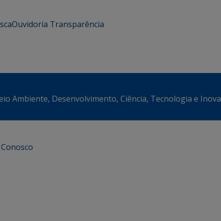
usca
Ouvidoria
Transparência
eio Ambiente, Desenvolvimento, Ciência, Tecnologia e Inov
e Conosco