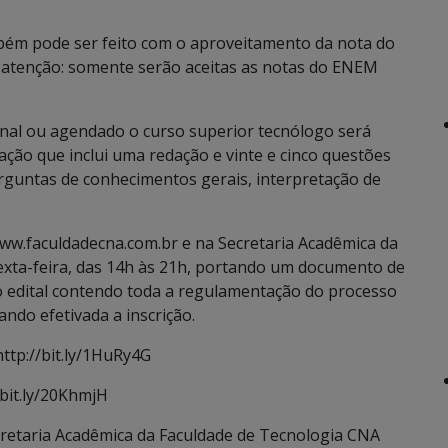
ém pode ser feito com o aproveitamento da nota do
atenção: somente serão aceitas as notas do ENEM
ional ou agendado o curso superior tecnólogo será
ção que inclui uma redação e vinte e cinco questões
rguntas de conhecimentos gerais, interpretação de
e www.faculdadecna.com.br e na Secretaria Acadêmica da
exta-feira, das 14h às 21h, portando um documento de
ao edital contendo toda a regulamentação do processo
ndo efetivada a inscrição.
http://bit.ly/1HuRy4G
//bit.ly/20KhmjH
retaria Acadêmica da Faculdade de Tecnologia CNA