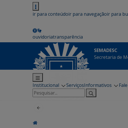
ir para conteúdo
ir para navegação
ir para b
ouvidoria
transparência
SEMADESC
Secretaria de M
Institucional
Serviços
Informativos
Fal
Pesquisar
por: