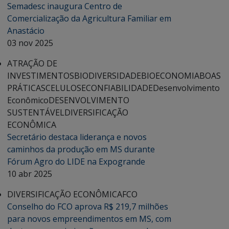
Semadesc inaugura Centro de
Comercialização da Agricultura Familiar em
Anastácio
03 nov 2025
ATRAÇÃO DE
INVESTIMENTOS
BIODIVERSIDADE
BIOECONOMIA
BOAS
PRÁTICAS
CELULOSE
CONFIABILIDADE
Desenvolvimento
Econômico
DESENVOLVIMENTO
SUSTENTÁVEL
DIVERSIFICAÇÃO
ECONÔMICA
Secretário destaca liderança e novos
caminhos da produção em MS durante
Fórum Agro do LIDE na Expogrande
10 abr 2025
DIVERSIFICAÇÃO ECONÔMICA
FCO
Conselho do FCO aprova R$ 219,7 milhões
para novos empreendimentos em MS, com