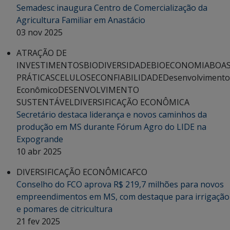
Semadesc inaugura Centro de Comercialização da
Agricultura Familiar em Anastácio
03 nov 2025
ATRAÇÃO DE
INVESTIMENTOS
BIODIVERSIDADE
BIOECONOMIA
BOA
PRÁTICAS
CELULOSE
CONFIABILIDADE
Desenvolvimento
Econômico
DESENVOLVIMENTO
SUSTENTÁVEL
DIVERSIFICAÇÃO ECONÔMICA
Secretário destaca liderança e novos caminhos da
produção em MS durante Fórum Agro do LIDE na
Expogrande
10 abr 2025
DIVERSIFICAÇÃO ECONÔMICA
FCO
Conselho do FCO aprova R$ 219,7 milhões para novos
empreendimentos em MS, com destaque para irrigação
e pomares de citricultura
21 fev 2025