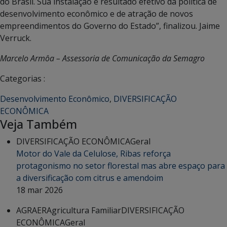
do Brasil. Sua instalação é resultado efetivo da política de
desenvolvimento econômico e de atração de novos
empreendimentos do Governo do Estado”, finalizou. Jaime
Verruck.
Marcelo Armôa – Assessoria de Comunicação da Semagro
Categorias :
Desenvolvimento Econômico
,
DIVERSIFICAÇÃO
ECONÔMICA
Veja Também
DIVERSIFICAÇÃO ECONÔMICA
Geral
Motor do Vale da Celulose, Ribas reforça
protagonismo no setor florestal mas abre espaço para
a diversificação com citrus e amendoim
18 mar 2026
AGRAER
Agricultura Familiar
DIVERSIFICAÇÃO
ECONÔMICA
Geral