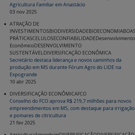
Agricultura Familiar em Anastácio
03 nov 2025
ATRAÇÃO DE
INVESTIMENTOS
BIODIVERSIDADE
BIOECONOMIA
BOA
PRÁTICAS
CELULOSE
CONFIABILIDADE
Desenvolvimento
Econômico
DESENVOLVIMENTO
SUSTENTÁVEL
DIVERSIFICAÇÃO ECONÔMICA
Secretário destaca liderança e novos caminhos da
produção em MS durante Fórum Agro do LIDE na
Expogrande
10 abr 2025
DIVERSIFICAÇÃO ECONÔMICA
FCO
Conselho do FCO aprova R$ 219,7 milhões para novos
empreendimentos em MS, com destaque para irrigação
e pomares de citricultura
21 fev 2025
Agricultura
Amendoim
DIVERSIFICAÇÃO
DIVERSIFICAÇÃO