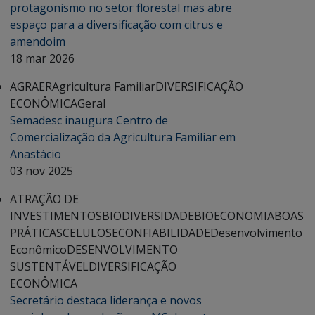
protagonismo no setor florestal mas abre
espaço para a diversificação com citrus e
amendoim
18 mar 2026
AGRAER
Agricultura Familiar
DIVERSIFICAÇÃO
ECONÔMICA
Geral
Semadesc inaugura Centro de
Comercialização da Agricultura Familiar em
Anastácio
03 nov 2025
ATRAÇÃO DE
INVESTIMENTOS
BIODIVERSIDADE
BIOECONOMIA
BOAS
PRÁTICAS
CELULOSE
CONFIABILIDADE
Desenvolvimento
Econômico
DESENVOLVIMENTO
SUSTENTÁVEL
DIVERSIFICAÇÃO
ECONÔMICA
Secretário destaca liderança e novos