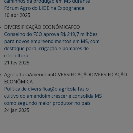
caminhos da produção em MS durante
Fórum Agro do LIDE na Expogrande
10 abr 2025
DIVERSIFICAÇÃO ECONÔMICA
FCO
Conselho do FCO aprova R$ 219,7 milhões
para novos empreendimentos em MS, com
destaque para irrigação e pomares de
citricultura
21 fev 2025
Agricultura
Amendoim
DIVERSIFICAÇÃO
DIVERSIFICAÇÃO
ECONÔMICA
Política de diversificação agrícola faz o
cultivo do amendoim crescer e consolida MS
como segundo maior produtor no país
24 jan 2025