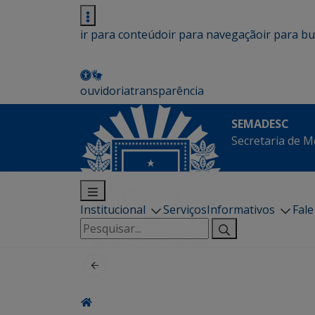
ir para conteúdo
ir para navegação
ir para b
ouvidoria
transparência
SEMADESC
Secretaria de M
Institucional
Serviços
Informativos
Fal
Pesquisar
por: