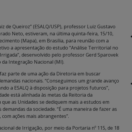
Luiz de Queiroz” (ESALQ/USP), professor Luiz Gustavo
rado Neto, estiveram, na última quinta-feira, 15/10,
tecimento (Mapa), em Brasília, para reunião com a
etivo a apresentação do estudo “Análise Territorial no
 Irrigada”, desenvolvido pelo professor Gerd Sparovek
 da Integração Nacional (MI).
faz parte de uma ação da Diretoria em buscar
m demandas nacionais. “Conseguimos um grande avanço
ndo a ESALQ à disposição para projetos futuros”,
idade está alinhada às metas da Reitoria da
m que as Unidades se dediquem mais a estudos em
as demandas da sociedade. “É uma maneira de fazer as
, com ações mais abrangentes”.
ional de Irrigação, por meio da Portaria nº 115, de 18