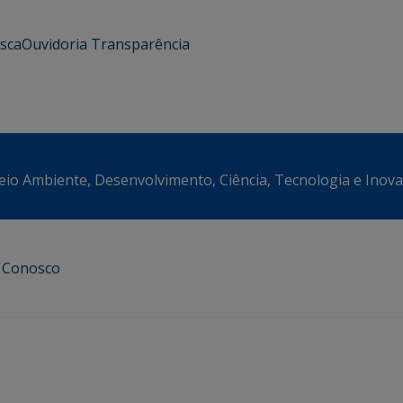
usca
Ouvidoria
Transparência
eio Ambiente, Desenvolvimento, Ciência, Tecnologia e Inov
e Conosco