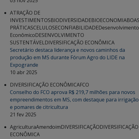
03 nov 2025
ATRAÇÃO DE
INVESTIMENTOS
BIODIVERSIDADE
BIOECONOMIA
BOA
PRÁTICAS
CELULOSE
CONFIABILIDADE
Desenvolvimento
Econômico
DESENVOLVIMENTO
SUSTENTÁVEL
DIVERSIFICAÇÃO ECONÔMICA
Secretário destaca liderança e novos caminhos da
produção em MS durante Fórum Agro do LIDE na
Expogrande
10 abr 2025
DIVERSIFICAÇÃO ECONÔMICA
FCO
Conselho do FCO aprova R$ 219,7 milhões para novos
empreendimentos em MS, com destaque para irrigação
e pomares de citricultura
21 fev 2025
Agricultura
Amendoim
DIVERSIFICAÇÃO
DIVERSIFICAÇÃO
ECONÔMICA