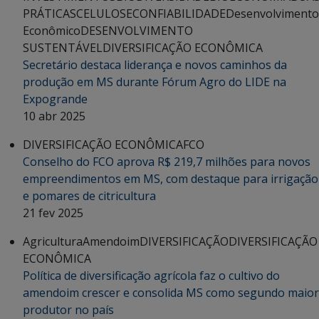
PRÁTICAS
CELULOSE
CONFIABILIDADE
Desenvolvimento
Econômico
DESENVOLVIMENTO
SUSTENTÁVEL
DIVERSIFICAÇÃO ECONÔMICA
Secretário destaca liderança e novos caminhos da
produção em MS durante Fórum Agro do LIDE na
Expogrande
10 abr 2025
DIVERSIFICAÇÃO ECONÔMICA
FCO
Conselho do FCO aprova R$ 219,7 milhões para novos
empreendimentos em MS, com destaque para irrigação
e pomares de citricultura
21 fev 2025
Agricultura
Amendoim
DIVERSIFICAÇÃO
DIVERSIFICAÇÃO
ECONÔMICA
Política de diversificação agrícola faz o cultivo do
amendoim crescer e consolida MS como segundo maior
produtor no país