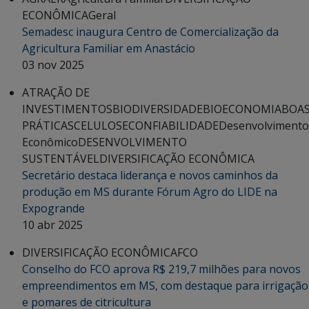
ECONÔMICA
Geral
Semadesc inaugura Centro de Comercialização da
Agricultura Familiar em Anastácio
03 nov 2025
ATRAÇÃO DE
INVESTIMENTOS
BIODIVERSIDADE
BIOECONOMIA
BOA
PRÁTICAS
CELULOSE
CONFIABILIDADE
Desenvolvimento
Econômico
DESENVOLVIMENTO
SUSTENTÁVEL
DIVERSIFICAÇÃO ECONÔMICA
Secretário destaca liderança e novos caminhos da
produção em MS durante Fórum Agro do LIDE na
Expogrande
10 abr 2025
DIVERSIFICAÇÃO ECONÔMICA
FCO
Conselho do FCO aprova R$ 219,7 milhões para novos
empreendimentos em MS, com destaque para irrigação
e pomares de citricultura