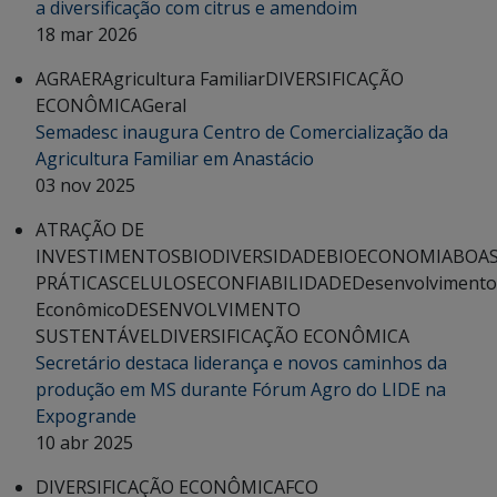
a diversificação com citrus e amendoim
18 mar 2026
AGRAER
Agricultura Familiar
DIVERSIFICAÇÃO
ECONÔMICA
Geral
Semadesc inaugura Centro de Comercialização da
Agricultura Familiar em Anastácio
03 nov 2025
ATRAÇÃO DE
INVESTIMENTOS
BIODIVERSIDADE
BIOECONOMIA
BOA
PRÁTICAS
CELULOSE
CONFIABILIDADE
Desenvolvimento
Econômico
DESENVOLVIMENTO
SUSTENTÁVEL
DIVERSIFICAÇÃO ECONÔMICA
Secretário destaca liderança e novos caminhos da
produção em MS durante Fórum Agro do LIDE na
Expogrande
10 abr 2025
DIVERSIFICAÇÃO ECONÔMICA
FCO