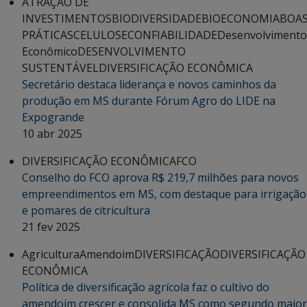
ATRAÇÃO DE
INVESTIMENTOS
BIODIVERSIDADE
BIOECONOMIA
BOA
PRÁTICAS
CELULOSE
CONFIABILIDADE
Desenvolvimento
Econômico
DESENVOLVIMENTO
SUSTENTÁVEL
DIVERSIFICAÇÃO ECONÔMICA
Secretário destaca liderança e novos caminhos da
produção em MS durante Fórum Agro do LIDE na
Expogrande
10 abr 2025
DIVERSIFICAÇÃO ECONÔMICA
FCO
Conselho do FCO aprova R$ 219,7 milhões para novos
empreendimentos em MS, com destaque para irrigação
e pomares de citricultura
21 fev 2025
Agricultura
Amendoim
DIVERSIFICAÇÃO
DIVERSIFICAÇÃO
ECONÔMICA
Política de diversificação agrícola faz o cultivo do
amendoim crescer e consolida MS como segundo maior