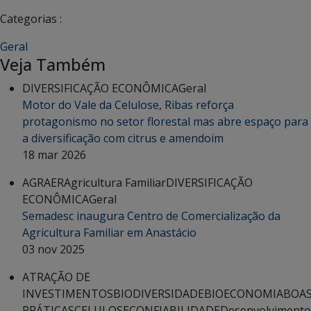
Categorias :
Geral
Veja Também
DIVERSIFICAÇÃO ECONÔMICA
Geral
Motor do Vale da Celulose, Ribas reforça
protagonismo no setor florestal mas abre espaço para
a diversificação com citrus e amendoim
18 mar 2026
AGRAER
Agricultura Familiar
DIVERSIFICAÇÃO
ECONÔMICA
Geral
Semadesc inaugura Centro de Comercialização da
Agricultura Familiar em Anastácio
03 nov 2025
ATRAÇÃO DE
INVESTIMENTOS
BIODIVERSIDADE
BIOECONOMIA
BOA
PRÁTICAS
CELULOSE
CONFIABILIDADE
Desenvolvimento