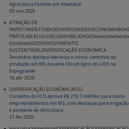
Agricultura Familiar em Anastácio
03 nov 2025
ATRAÇÃO DE
INVESTIMENTOS
BIODIVERSIDADE
BIOECONOMIA
BOA
PRÁTICAS
CELULOSE
CONFIABILIDADE
Desenvolvimento
Econômico
DESENVOLVIMENTO
SUSTENTÁVEL
DIVERSIFICAÇÃO ECONÔMICA
Secretário destaca liderança e novos caminhos da
produção em MS durante Fórum Agro do LIDE na
Expogrande
10 abr 2025
DIVERSIFICAÇÃO ECONÔMICA
FCO
Conselho do FCO aprova R$ 219,7 milhões para novos
empreendimentos em MS, com destaque para irrigação
e pomares de citricultura
21 fev 2025
Agricultura
Amendoim
DIVERSIFICAÇÃO
DIVERSIFICAÇÃO