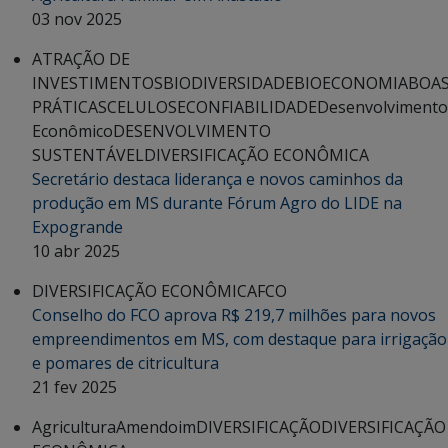
03 nov 2025
ATRAÇÃO DE
INVESTIMENTOS
BIODIVERSIDADE
BIOECONOMIA
BOA
PRÁTICAS
CELULOSE
CONFIABILIDADE
Desenvolvimento
Econômico
DESENVOLVIMENTO
SUSTENTÁVEL
DIVERSIFICAÇÃO ECONÔMICA
Secretário destaca liderança e novos caminhos da
produção em MS durante Fórum Agro do LIDE na
Expogrande
10 abr 2025
DIVERSIFICAÇÃO ECONÔMICA
FCO
Conselho do FCO aprova R$ 219,7 milhões para novos
empreendimentos em MS, com destaque para irrigação
e pomares de citricultura
21 fev 2025
Agricultura
Amendoim
DIVERSIFICAÇÃO
DIVERSIFICAÇÃO