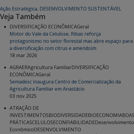
Ação Estratégica
,
DESENVOLVIMENTO SUSTENTÁVEL
Veja Também
DIVERSIFICAÇÃO ECONÔMICA
Geral
Motor do Vale da Celulose, Ribas reforça
protagonismo no setor florestal mas abre espaço para
a diversificação com citrus e amendoim
18 mar 2026
AGRAER
Agricultura Familiar
DIVERSIFICAÇÃO
ECONÔMICA
Geral
Semadesc inaugura Centro de Comercialização da
Agricultura Familiar em Anastácio
03 nov 2025
ATRAÇÃO DE
INVESTIMENTOS
BIODIVERSIDADE
BIOECONOMIA
BOA
PRÁTICAS
CELULOSE
CONFIABILIDADE
Desenvolvimento
Econômico
DESENVOLVIMENTO