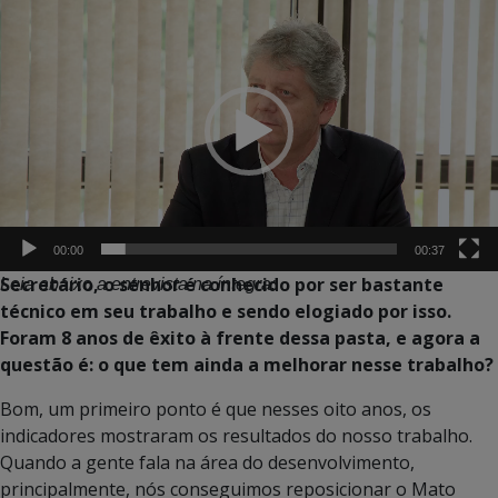
Tocador
de
vídeo
00:00
00:37
Secretário, o senhor é conhecido por ser bastante
Leia abaixo a entrevista na íntegra:
técnico em seu trabalho e sendo elogiado por isso.
Foram 8 anos de êxito à frente dessa pasta, e agora a
questão é: o que tem ainda a melhorar nesse trabalho?
Bom, um primeiro ponto é que nesses oito anos, os
indicadores mostraram os resultados do nosso trabalho.
Quando a gente fala na área do desenvolvimento,
principalmente, nós conseguimos reposicionar o Mato