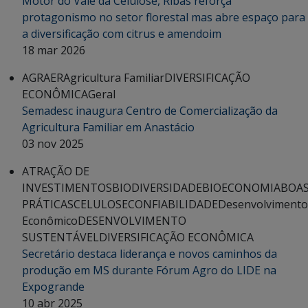
Motor do Vale da Celulose, Ribas reforça
protagonismo no setor florestal mas abre espaço para
a diversificação com citrus e amendoim
18 mar 2026
AGRAER
Agricultura Familiar
DIVERSIFICAÇÃO
ECONÔMICA
Geral
Semadesc inaugura Centro de Comercialização da
Agricultura Familiar em Anastácio
03 nov 2025
ATRAÇÃO DE
INVESTIMENTOS
BIODIVERSIDADE
BIOECONOMIA
BOA
PRÁTICAS
CELULOSE
CONFIABILIDADE
Desenvolvimento
Econômico
DESENVOLVIMENTO
SUSTENTÁVEL
DIVERSIFICAÇÃO ECONÔMICA
Secretário destaca liderança e novos caminhos da
produção em MS durante Fórum Agro do LIDE na
Expogrande
10 abr 2025