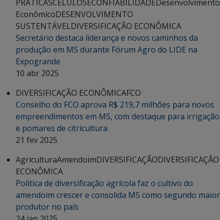
PRÁTICAS
CELULOSE
CONFIABILIDADE
Desenvolvimento
Econômico
DESENVOLVIMENTO
SUSTENTÁVEL
DIVERSIFICAÇÃO ECONÔMICA
Secretário destaca liderança e novos caminhos da
produção em MS durante Fórum Agro do LIDE na
Expogrande
10 abr 2025
DIVERSIFICAÇÃO ECONÔMICA
FCO
Conselho do FCO aprova R$ 219,7 milhões para novos
empreendimentos em MS, com destaque para irrigação
e pomares de citricultura
21 fev 2025
Agricultura
Amendoim
DIVERSIFICAÇÃO
DIVERSIFICAÇÃO
ECONÔMICA
Política de diversificação agrícola faz o cultivo do
amendoim crescer e consolida MS como segundo maior
produtor no país
24 jan 2025