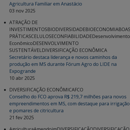
Agricultura Familiar em Anastácio
03 nov 2025
ATRAÇÃO DE
INVESTIMENTOS
BIODIVERSIDADE
BIOECONOMIA
BOA
PRÁTICAS
CELULOSE
CONFIABILIDADE
Desenvolvimento
Econômico
DESENVOLVIMENTO
SUSTENTÁVEL
DIVERSIFICAÇÃO ECONÔMICA
Secretário destaca liderança e novos caminhos da
produção em MS durante Fórum Agro do LIDE na
Expogrande
10 abr 2025
DIVERSIFICAÇÃO ECONÔMICA
FCO
Conselho do FCO aprova R$ 219,7 milhões para novos
empreendimentos em MS, com destaque para irrigação
e pomares de citricultura
21 fev 2025
Agricultura
Amendoim
DIVERSIFICAÇÃO
DIVERSIFICAÇÃO