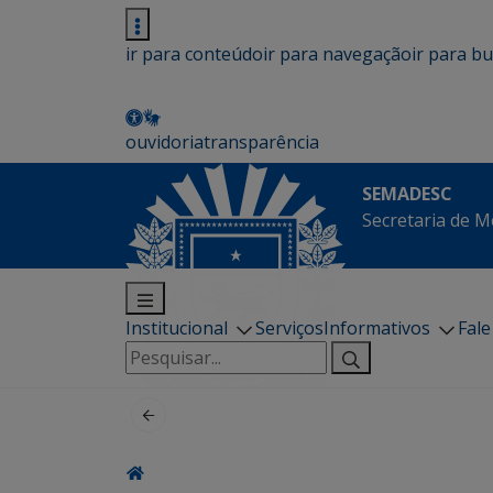
ir para conteúdo
ir para navegação
ir para b
ouvidoria
transparência
SEMADESC
Secretaria de M
Institucional
Serviços
Informativos
Fal
Pesquisar
por: