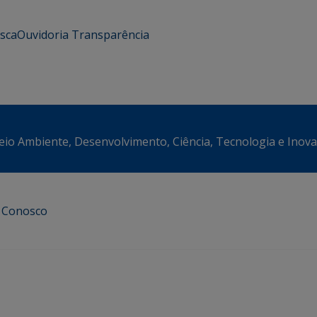
usca
Ouvidoria
Transparência
eio Ambiente, Desenvolvimento, Ciência, Tecnologia e Inov
e Conosco