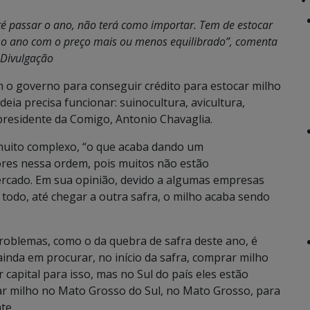
té passar o ano, não terá como importar. Tem de estocar
r o ano com o preço mais ou menos equilibrado”, comenta
 Divulgação
o governo para conseguir crédito para estocar milho
cadeia precisa funcionar: suinocultura, avicultura,
 presidente da Comigo, Antonio Chavaglia.
muito complexo, “o que acaba dando um
ores nessa ordem, pois muitos não estão
cado. Em sua opinião, devido a algumas empresas
todo, até chegar a outra safra, o milho acaba sendo
problemas, como o da quebra de safra deste ano, é
inda em procurar, no início da safra, comprar milho
er capital para isso, mas no Sul do país eles estão
r milho no Mato Grosso do Sul, no Mato Grosso, para
te.