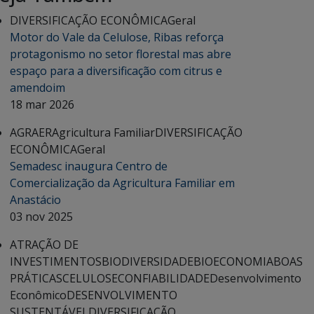
DIVERSIFICAÇÃO ECONÔMICA
Geral
Motor do Vale da Celulose, Ribas reforça
protagonismo no setor florestal mas abre
espaço para a diversificação com citrus e
amendoim
18 mar 2026
AGRAER
Agricultura Familiar
DIVERSIFICAÇÃO
ECONÔMICA
Geral
Semadesc inaugura Centro de
Comercialização da Agricultura Familiar em
Anastácio
03 nov 2025
ATRAÇÃO DE
INVESTIMENTOS
BIODIVERSIDADE
BIOECONOMIA
BOAS
PRÁTICAS
CELULOSE
CONFIABILIDADE
Desenvolvimento
Econômico
DESENVOLVIMENTO
SUSTENTÁVEL
DIVERSIFICAÇÃO