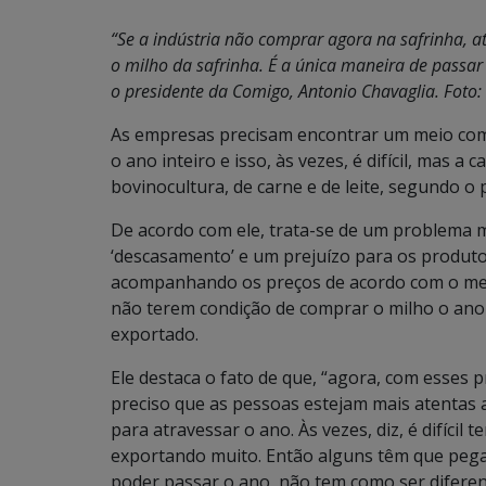
“Se a indústria não comprar agora na safrinha, a
o milho da safrinha. É a única maneira de passa
o presidente da Comigo, Antonio Chavaglia. Foto:
As empresas precisam encontrar um meio com 
o ano inteiro e isso, às vezes, é difícil, mas a 
bovinocultura, de carne e de leite, segundo o
De acordo com ele, trata-se de um problema 
‘descasamento’ e um prejuízo para os produt
acompanhando os preços de acordo com o mer
não terem condição de comprar o milho o ano 
exportado.
Ele destaca o fato de que, “agora, com esses 
preciso que as pessoas estejam mais atentas a
para atravessar o ano. Às vezes, diz, é difícil t
exportando muito. Então alguns têm que pega
poder passar o ano, não tem como ser diferen