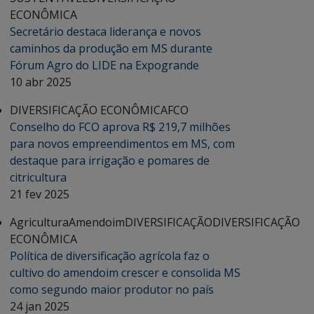
ECONÔMICA
Secretário destaca liderança e novos
caminhos da produção em MS durante
Fórum Agro do LIDE na Expogrande
10 abr 2025
DIVERSIFICAÇÃO ECONÔMICA
FCO
Conselho do FCO aprova R$ 219,7 milhões
para novos empreendimentos em MS, com
destaque para irrigação e pomares de
citricultura
21 fev 2025
Agricultura
Amendoim
DIVERSIFICAÇÃO
DIVERSIFICAÇÃO
ECONÔMICA
Política de diversificação agrícola faz o
cultivo do amendoim crescer e consolida MS
como segundo maior produtor no país
24 jan 2025