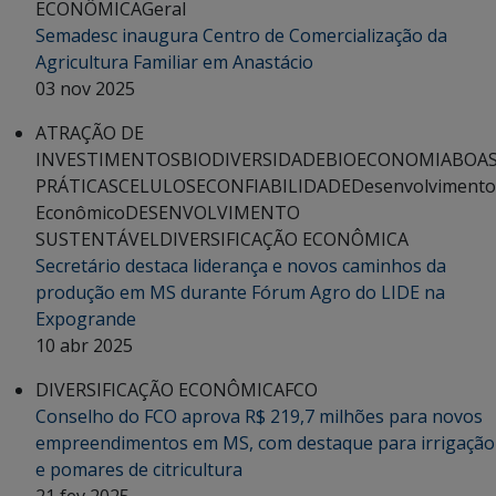
ECONÔMICA
Geral
Semadesc inaugura Centro de Comercialização da
Agricultura Familiar em Anastácio
03 nov 2025
ATRAÇÃO DE
INVESTIMENTOS
BIODIVERSIDADE
BIOECONOMIA
BOA
PRÁTICAS
CELULOSE
CONFIABILIDADE
Desenvolvimento
Econômico
DESENVOLVIMENTO
SUSTENTÁVEL
DIVERSIFICAÇÃO ECONÔMICA
Secretário destaca liderança e novos caminhos da
produção em MS durante Fórum Agro do LIDE na
Expogrande
10 abr 2025
DIVERSIFICAÇÃO ECONÔMICA
FCO
Conselho do FCO aprova R$ 219,7 milhões para novos
empreendimentos em MS, com destaque para irrigação
e pomares de citricultura
21 fev 2025