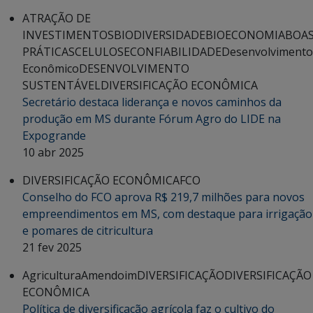
ATRAÇÃO DE
INVESTIMENTOS
BIODIVERSIDADE
BIOECONOMIA
BOA
PRÁTICAS
CELULOSE
CONFIABILIDADE
Desenvolvimento
Econômico
DESENVOLVIMENTO
SUSTENTÁVEL
DIVERSIFICAÇÃO ECONÔMICA
Secretário destaca liderança e novos caminhos da
produção em MS durante Fórum Agro do LIDE na
Expogrande
10 abr 2025
DIVERSIFICAÇÃO ECONÔMICA
FCO
Conselho do FCO aprova R$ 219,7 milhões para novos
empreendimentos em MS, com destaque para irrigação
e pomares de citricultura
21 fev 2025
Agricultura
Amendoim
DIVERSIFICAÇÃO
DIVERSIFICAÇÃO
ECONÔMICA
Política de diversificação agrícola faz o cultivo do