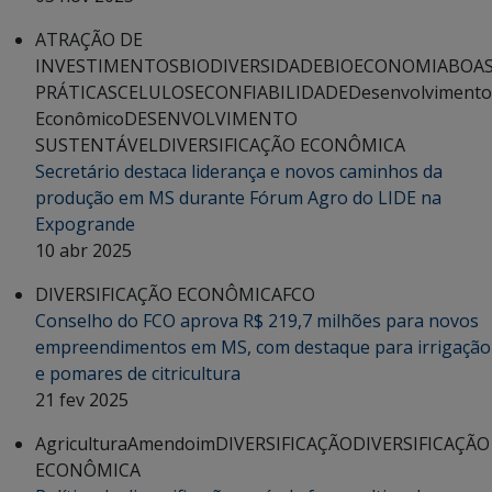
ATRAÇÃO DE
INVESTIMENTOS
BIODIVERSIDADE
BIOECONOMIA
BOA
PRÁTICAS
CELULOSE
CONFIABILIDADE
Desenvolvimento
Econômico
DESENVOLVIMENTO
SUSTENTÁVEL
DIVERSIFICAÇÃO ECONÔMICA
Secretário destaca liderança e novos caminhos da
produção em MS durante Fórum Agro do LIDE na
Expogrande
10 abr 2025
DIVERSIFICAÇÃO ECONÔMICA
FCO
Conselho do FCO aprova R$ 219,7 milhões para novos
empreendimentos em MS, com destaque para irrigação
e pomares de citricultura
21 fev 2025
Agricultura
Amendoim
DIVERSIFICAÇÃO
DIVERSIFICAÇÃO
ECONÔMICA