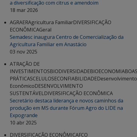
a diversificação com citrus e amendoim
18 mar 2026
AGRAER
Agricultura Familiar
DIVERSIFICAÇÃO
ECONÔMICA
Geral
Semadesc inaugura Centro de Comercialização da
Agricultura Familiar em Anastácio
03 nov 2025
ATRAÇÃO DE
INVESTIMENTOS
BIODIVERSIDADE
BIOECONOMIA
BOA
PRÁTICAS
CELULOSE
CONFIABILIDADE
Desenvolvimento
Econômico
DESENVOLVIMENTO
SUSTENTÁVEL
DIVERSIFICAÇÃO ECONÔMICA
Secretário destaca liderança e novos caminhos da
produção em MS durante Fórum Agro do LIDE na
Expogrande
10 abr 2025
DIVERSIFICAÇÃO ECONÔMICA
FCO