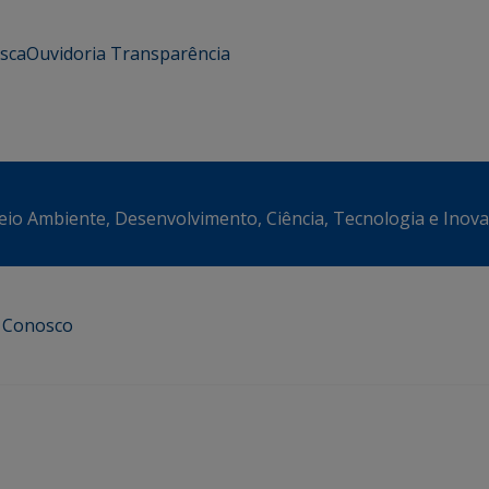
usca
Ouvidoria
Transparência
eio Ambiente, Desenvolvimento, Ciência, Tecnologia e Inov
e Conosco