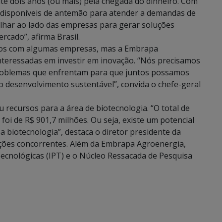
té dois anos (ou mais) pela chegada do dinheiro. Com
s disponíveis de antemão para atender a demandas de
balhar ao lado das empresas para gerar soluções
cado”, afirma Brasil.
idos com algumas empresas, mas a Embrapa
nteressadas em investir em inovação. “Nós precisamos
roblemas que enfrentam para que juntos possamos
o desenvolvimento sustentável”, convida o chefe-geral
u recursos para a área de biotecnologia. “O total de
i de R$ 901,7 milhões. Ou seja, existe um potencial
 biotecnologia”, destaca o diretor presidente da
ições concorrentes. Além da Embrapa Agroenergia,
Tecnológicas (IPT) e o Núcleo Ressacada de Pesquisa