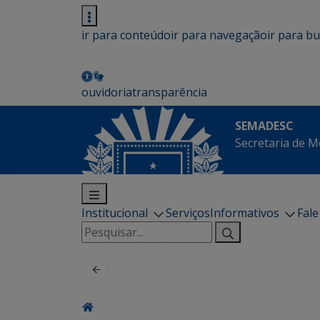
ir para conteúdo
ir para navegação
ir para b
ouvidoria
transparência
SEMADESC
Secretaria de M
Institucional
Serviços
Informativos
Fal
Pesquisar
por: