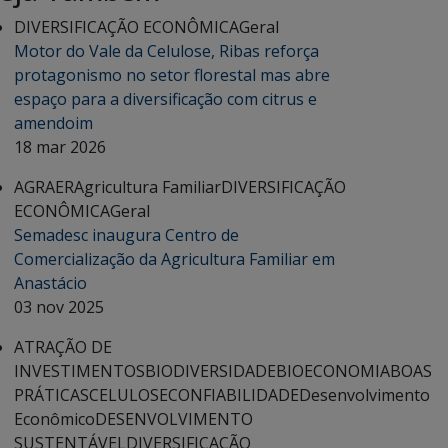
DIVERSIFICAÇÃO ECONÔMICA
Geral
Motor do Vale da Celulose, Ribas reforça
protagonismo no setor florestal mas abre
espaço para a diversificação com citrus e
amendoim
18 mar 2026
AGRAER
Agricultura Familiar
DIVERSIFICAÇÃO
ECONÔMICA
Geral
Semadesc inaugura Centro de
Comercialização da Agricultura Familiar em
Anastácio
03 nov 2025
ATRAÇÃO DE
INVESTIMENTOS
BIODIVERSIDADE
BIOECONOMIA
BOAS
PRÁTICAS
CELULOSE
CONFIABILIDADE
Desenvolvimento
Econômico
DESENVOLVIMENTO
SUSTENTÁVEL
DIVERSIFICAÇÃO