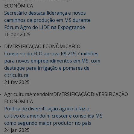
ECONÔMICA
Secretário destaca liderança e novos
caminhos da produção em MS durante
Fórum Agro do LIDE na Expogrande
10 abr 2025
DIVERSIFICAÇÃO ECONÔMICA
FCO
Conselho do FCO aprova R$ 219,7 milhões
para novos empreendimentos em MS, com
destaque para irrigação e pomares de
citricultura
21 fev 2025
Agricultura
Amendoim
DIVERSIFICAÇÃO
DIVERSIFICAÇÃO
ECONÔMICA
Política de diversificação agrícola faz o
cultivo do amendoim crescer e consolida MS
como segundo maior produtor no país
24 jan 2025