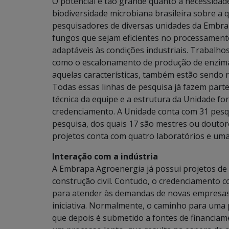
O potencial é tão grande quanto a necessidade
biodiversidade microbiana brasileira sobre a 
pesquisadores de diversas unidades da Embra
fungos que sejam eficientes no processament
adaptáveis às condições industriais. Trabal
como o escalonamento de produção de enzim
aquelas características, também estão sendo r
Todas essas linhas de pesquisa já fazem par
técnica da equipe e a estrutura da Unidade fo
credenciamento. A Unidade conta com 31 pesqu
pesquisa, dos quais 17 são mestres ou doutor
projetos conta com quatro laboratórios e uma 
Interação com a indústria
A Embrapa Agroenergia já possui projetos de 
construção civil. Contudo, o credenciamento c
para atender às demandas de novas empresas,
iniciativa. Normalmente, o caminho para uma
que depois é submetido a fontes de financiame