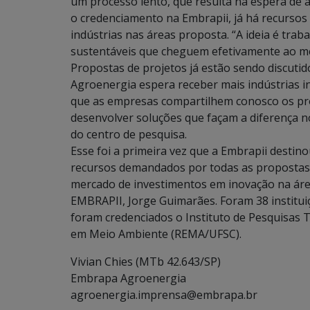
um processo lento, que resulta na espera de a
o credenciamento na Embrapii, já há recurso
indústrias nas áreas proposta. “A ideia é tra
sustentáveis que cheguem efetivamente ao mer
Propostas de projetos já estão sendo discut
Agroenergia espera receber mais indústrias i
que as empresas compartilhem conosco os p
desenvolver soluções que façam a diferença n
do centro de pesquisa.
Esse foi a primeira vez que a Embrapii destino
recursos demandados por todas as propostas fo
mercado de investimentos em inovação na área
EMBRAPII, Jorge Guimarães. Foram 38 institu
foram credenciados o Instituto de Pesquisas 
em Meio Ambiente (REMA/UFSC).
Vivian Chies
(MTb 42.643/SP)
Embrapa Agroenergia
agroenergia.imprensa@embrapa.br