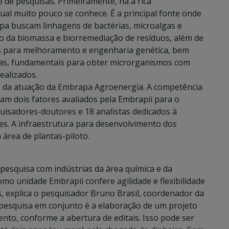
 de pesquisas. Primeiramente, há a rica
qual muito pouco se conhece. É a principal fonte onde
pa buscam linhagens de bactérias, microalgas e
o da biomassa e biorremediação de resíduos, além de
hos para melhoramento e engenharia genética, bem
as, fundamentais para obter microrganismos com
ealizados.
te da atuação da Embrapa Agroenergia. A competência
ram dois fatores avaliados pela Embrapii para o
isadores-doutores e 18 analistas dedicados à
es. A infraestrutura para desenvolvimento dos
área de plantas-piloto.
pesquisa com indústrias da área química e da
omo unidade Embrapii confere agilidade e flexibilidade
 explica o pesquisador Bruno Brasil, coordenador da
 pesquisa em conjunto é a elaboração de um projeto
nto, conforme a abertura de editais. Isso pode ser