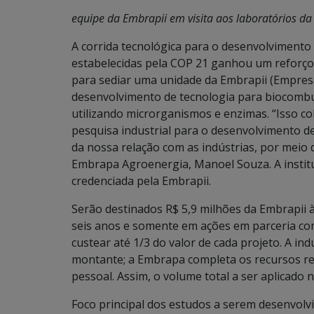
equipe da Embrapii em visita aos laboratórios d
A corrida tecnológica para o desenvolviment
estabelecidas pela COP 21 ganhou um reforço. 
para sediar uma unidade da Embrapii (Empresa 
desenvolvimento de tecnologia para biocombu
utilizando microrganismos e enzimas. “Isso c
pesquisa industrial para o desenvolvimento d
da nossa relação com as indústrias, por meio d
Embrapa Agroenergia, Manoel Souza. A institu
credenciada pela Embrapii.
Serão destinados R$ 5,9 milhões da Embrapii 
seis anos e somente em ações em parceria com
custear até 1/3 do valor de cada projeto. A ind
montante; a Embrapa completa os recursos re
pessoal. Assim, o volume total a ser aplicado 
Foco principal dos estudos a serem desenvolv