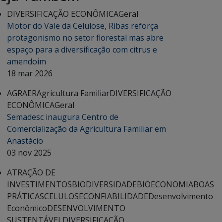
DIVERSIFICAÇÃO ECONÔMICA
Geral
Motor do Vale da Celulose, Ribas reforça
protagonismo no setor florestal mas abre
espaço para a diversificação com citrus e
amendoim
18 mar 2026
AGRAER
Agricultura Familiar
DIVERSIFICAÇÃO
ECONÔMICA
Geral
Semadesc inaugura Centro de
Comercialização da Agricultura Familiar em
Anastácio
03 nov 2025
ATRAÇÃO DE
INVESTIMENTOS
BIODIVERSIDADE
BIOECONOMIA
BOAS
PRÁTICAS
CELULOSE
CONFIABILIDADE
Desenvolvimento
Econômico
DESENVOLVIMENTO
SUSTENTÁVEL
DIVERSIFICAÇÃO