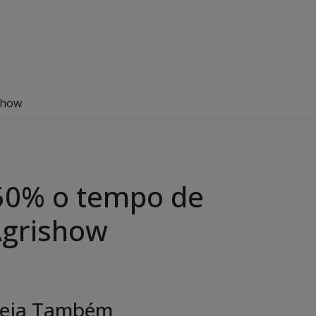
show
 50% o tempo de
Agrishow
eja Também