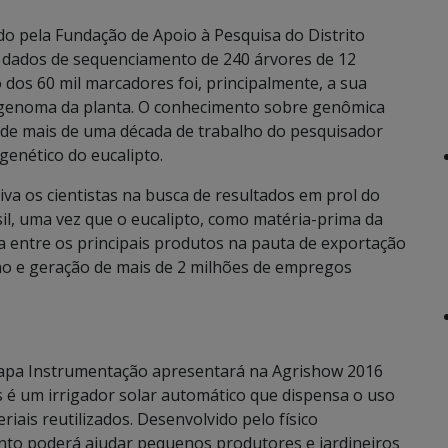
do pela Fundação de Apoio à Pesquisa do Distrito
de dados de sequenciamento de 240 árvores de 12
o dos 60 mil marcadores foi, principalmente, a sua
 genoma da planta. O conhecimento sobre genômica
 de mais de uma década de trabalho do pesquisador
enético do eucalipto.
va os cientistas na busca de resultados em prol do
sil, uma vez que o eucalipto, como matéria-prima da
a entre os principais produtos na pauta de exportação
no e geração de mais de 2 milhões de empregos
rapa Instrumentação apresentará na Agrishow 2016
s é um irrigador solar automático que dispensa o uso
riais reutilizados. Desenvolvido pelo físico
to poderá ajudar pequenos produtores e jardineiros