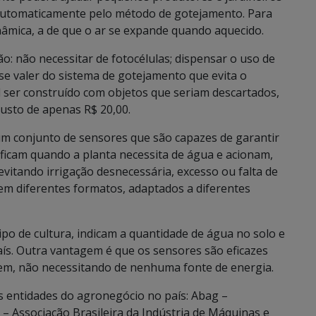
automaticamente pelo método de gotejamento. Para
inâmica, a de que o ar se expande quando aquecido.
ão: não necessitar de fotocélulas; dispensar o uso de
e se valer do sistema de gotejamento que evita o
el ser construído com objetos que seriam descartados,
custo de apenas R$ 20,00.
um conjunto de sensores que são capazes de garantir
ficam quando a planta necessita de água e acionam,
vitando irrigação desnecessária, excesso ou falta de
 em diferentes formatos, adaptados a diferentes
o de cultura, indicam a quantidade de água no solo e
ís. Outra vantagem é que os sensores são eficazes
em, não necessitando de nenhuma fonte de energia.
is entidades do agronegócio no país: Abag –
– Associação Brasileira da Indústria de Máquinas e