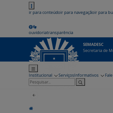
ir para conteúdo
ir para navegação
ir para b
ouvidoria
transparência
SEMADESC
Secretaria de M
Institucional
Serviços
Informativos
Fal
Pesquisar
por: