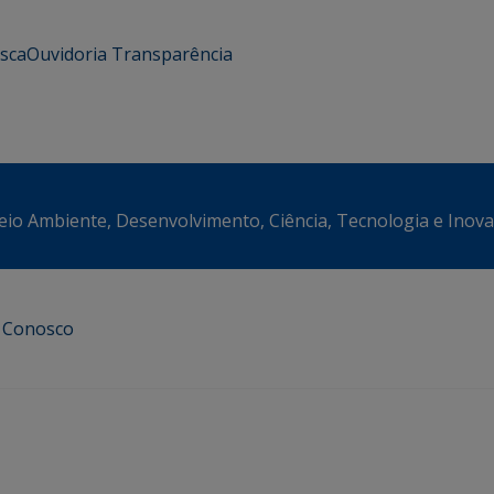
usca
Ouvidoria
Transparência
eio Ambiente, Desenvolvimento, Ciência, Tecnologia e Inov
e Conosco