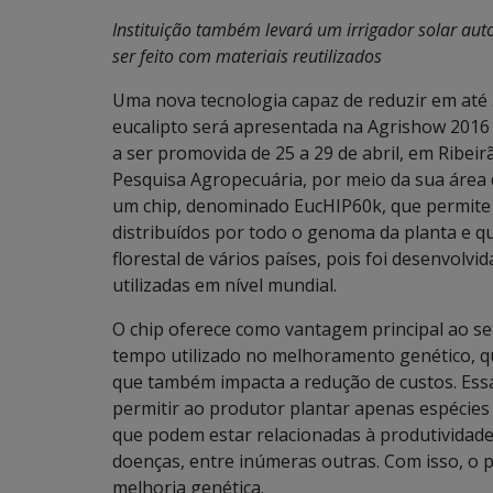
Instituição também levará um irrigador solar aut
ser feito com materiais reutilizados
Uma nova tecnologia capaz de reduzir em at
eucalipto será apresentada na Agrishow 2016 
a ser promovida de 25 a 29 de abril, em Ribei
Pesquisa Agropecuária, por meio da sua área d
um chip, denominado EucHIP60k, que permite 
distribuídos por todo o genoma da planta e qu
florestal de vários países, pois foi desenvolv
utilizadas em nível mundial.
O chip oferece como vantagem principal ao seto
tempo utilizado no melhoramento genético, que
que também impacta a redução de custos. Essa
permitir ao produtor plantar apenas espécies 
que podem estar relacionadas à produtividade, 
doenças, entre inúmeras outras. Com isso, o 
melhoria genética.