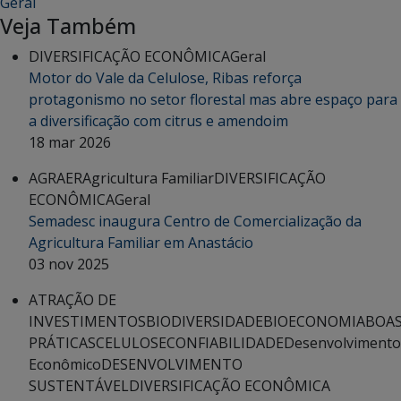
Geral
Veja Também
DIVERSIFICAÇÃO ECONÔMICA
Geral
Motor do Vale da Celulose, Ribas reforça
protagonismo no setor florestal mas abre espaço para
a diversificação com citrus e amendoim
18 mar 2026
AGRAER
Agricultura Familiar
DIVERSIFICAÇÃO
ECONÔMICA
Geral
Semadesc inaugura Centro de Comercialização da
Agricultura Familiar em Anastácio
03 nov 2025
ATRAÇÃO DE
INVESTIMENTOS
BIODIVERSIDADE
BIOECONOMIA
BOA
PRÁTICAS
CELULOSE
CONFIABILIDADE
Desenvolvimento
Econômico
DESENVOLVIMENTO
SUSTENTÁVEL
DIVERSIFICAÇÃO ECONÔMICA