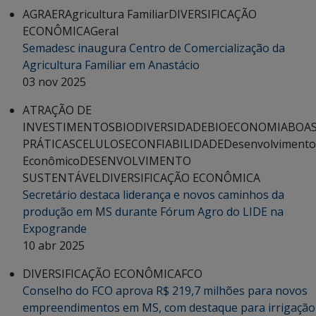
AGRAER
Agricultura Familiar
DIVERSIFICAÇÃO
ECONÔMICA
Geral
Semadesc inaugura Centro de Comercialização da
Agricultura Familiar em Anastácio
03 nov 2025
ATRAÇÃO DE
INVESTIMENTOS
BIODIVERSIDADE
BIOECONOMIA
BOA
PRÁTICAS
CELULOSE
CONFIABILIDADE
Desenvolvimento
Econômico
DESENVOLVIMENTO
SUSTENTÁVEL
DIVERSIFICAÇÃO ECONÔMICA
Secretário destaca liderança e novos caminhos da
produção em MS durante Fórum Agro do LIDE na
Expogrande
10 abr 2025
DIVERSIFICAÇÃO ECONÔMICA
FCO
Conselho do FCO aprova R$ 219,7 milhões para novos
empreendimentos em MS, com destaque para irrigação