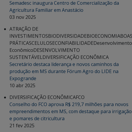
Semadesc inaugura Centro de Comercialização da
Agricultura Familiar em Anastácio
03 nov 2025
ATRAÇÃO DE
INVESTIMENTOS
BIODIVERSIDADE
BIOECONOMIA
BOA
PRÁTICAS
CELULOSE
CONFIABILIDADE
Desenvolvimento
Econômico
DESENVOLVIMENTO
SUSTENTÁVEL
DIVERSIFICAÇÃO ECONÔMICA
Secretário destaca liderança e novos caminhos da
produção em MS durante Fórum Agro do LIDE na
Expogrande
10 abr 2025
DIVERSIFICAÇÃO ECONÔMICA
FCO
Conselho do FCO aprova R$ 219,7 milhões para novos
empreendimentos em MS, com destaque para irrigação
e pomares de citricultura
21 fev 2025