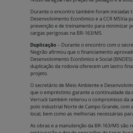
Durante o encontro também foram iniciadas tr
Desenvolvimento Econômico e a CCR MSVia par
prevenção e de treinamento para minimizar po
cargas perigosas na BR-163/MS.
Duplicação
– Durante o encontro com o secret
Negrão afirmou que o financiamento aprovado
Desenvolvimento Econômico e Social (BNDES) n
duplicação da rodovia oferecem um lastro fin
projeto.
O secretário de Meio Ambiente e Desenvolvi
que o empréstimo garante a continuidade da d
Verruck também reiterou o compromisso da ad
polo industrial Norte de Campo Grande, com 
local, bem como as melhorias necessárias para
As obras e a manutenção da BR-163/MS são real
restauração e dez de operações de tapas bura