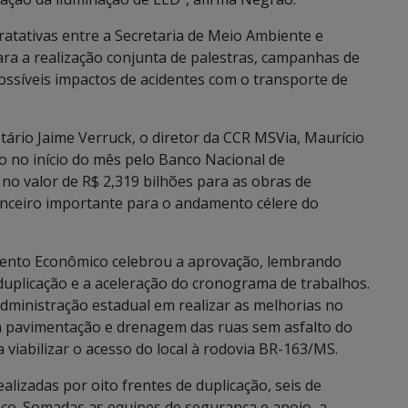
atativas entre a Secretaria de Meio Ambiente e
a a realização conjunta de palestras, campanhas de
ssíveis impactos de acidentes com o transporte de
ário Jaime Verruck, o diretor da CCR MSVia, Maurício
 no início do mês pelo Banco Nacional de
o valor de R$ 2,319 bilhões para as obras de
anceiro importante para o andamento célere do
mento Econômico celebrou a aprovação, lembrando
uplicação e a aceleração do cronograma de trabalhos.
ministração estadual em realizar as melhorias no
a pavimentação e drenagem das ruas sem asfalto do
 viabilizar o acesso do local à rodovia BR-163/MS.
izadas por oito frentes de duplicação, seis de
co. Somadas as equipes de segurança e apoio, a