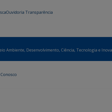
usca
Ouvidoria
Transparência
eio Ambiente, Desenvolvimento, Ciência, Tecnologia e Inov
e Conosco