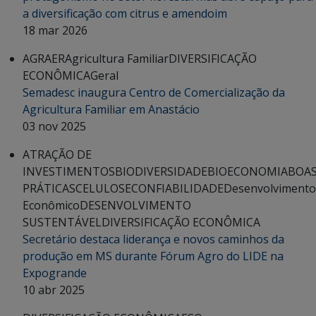
a diversificação com citrus e amendoim
18 mar 2026
AGRAER
Agricultura Familiar
DIVERSIFICAÇÃO
ECONÔMICA
Geral
Semadesc inaugura Centro de Comercialização da
Agricultura Familiar em Anastácio
03 nov 2025
ATRAÇÃO DE
INVESTIMENTOS
BIODIVERSIDADE
BIOECONOMIA
BOA
PRÁTICAS
CELULOSE
CONFIABILIDADE
Desenvolvimento
Econômico
DESENVOLVIMENTO
SUSTENTÁVEL
DIVERSIFICAÇÃO ECONÔMICA
Secretário destaca liderança e novos caminhos da
produção em MS durante Fórum Agro do LIDE na
Expogrande
10 abr 2025