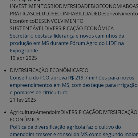
INVESTIMENTOS
BIODIVERSIDADE
BIOECONOMIA
BOA
PRÁTICAS
CELULOSE
CONFIABILIDADE
Desenvolvimento
Econômico
DESENVOLVIMENTO
SUSTENTÁVEL
DIVERSIFICAÇÃO ECONÔMICA
Secretário destaca liderança e novos caminhos da
produção em MS durante Fórum Agro do LIDE na
Expogrande
10 abr 2025
DIVERSIFICAÇÃO ECONÔMICA
FCO
Conselho do FCO aprova R$ 219,7 milhões para novos
empreendimentos em MS, com destaque para irrigação
e pomares de citricultura
21 fev 2025
Agricultura
Amendoim
DIVERSIFICAÇÃO
DIVERSIFICAÇÃO
ECONÔMICA
Política de diversificação agrícola faz o cultivo do
amendoim crescer e consolida MS como segundo maior