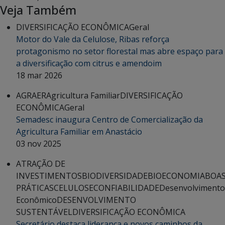
Veja Também
DIVERSIFICAÇÃO ECONÔMICA
Geral
Motor do Vale da Celulose, Ribas reforça
protagonismo no setor florestal mas abre espaço para
a diversificação com citrus e amendoim
18 mar 2026
AGRAER
Agricultura Familiar
DIVERSIFICAÇÃO
ECONÔMICA
Geral
Semadesc inaugura Centro de Comercialização da
Agricultura Familiar em Anastácio
03 nov 2025
ATRAÇÃO DE
INVESTIMENTOS
BIODIVERSIDADE
BIOECONOMIA
BOA
PRÁTICAS
CELULOSE
CONFIABILIDADE
Desenvolvimento
Econômico
DESENVOLVIMENTO
SUSTENTÁVEL
DIVERSIFICAÇÃO ECONÔMICA
Secretário destaca liderança e novos caminhos da