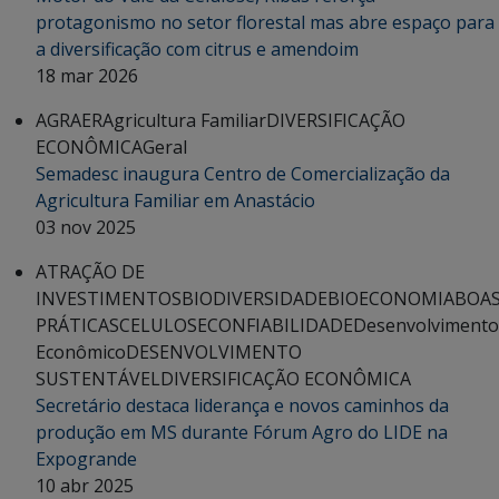
protagonismo no setor florestal mas abre espaço para
a diversificação com citrus e amendoim
18 mar 2026
AGRAER
Agricultura Familiar
DIVERSIFICAÇÃO
ECONÔMICA
Geral
Semadesc inaugura Centro de Comercialização da
Agricultura Familiar em Anastácio
03 nov 2025
ATRAÇÃO DE
INVESTIMENTOS
BIODIVERSIDADE
BIOECONOMIA
BOA
PRÁTICAS
CELULOSE
CONFIABILIDADE
Desenvolvimento
Econômico
DESENVOLVIMENTO
SUSTENTÁVEL
DIVERSIFICAÇÃO ECONÔMICA
Secretário destaca liderança e novos caminhos da
produção em MS durante Fórum Agro do LIDE na
Expogrande
10 abr 2025