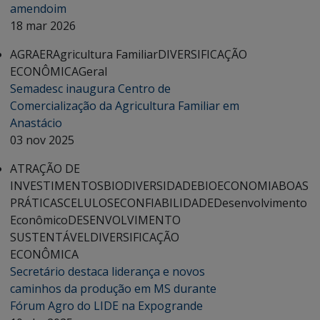
amendoim
18 mar 2026
AGRAER
Agricultura Familiar
DIVERSIFICAÇÃO
ECONÔMICA
Geral
Semadesc inaugura Centro de
Comercialização da Agricultura Familiar em
Anastácio
03 nov 2025
ATRAÇÃO DE
INVESTIMENTOS
BIODIVERSIDADE
BIOECONOMIA
BOAS
PRÁTICAS
CELULOSE
CONFIABILIDADE
Desenvolvimento
Econômico
DESENVOLVIMENTO
SUSTENTÁVEL
DIVERSIFICAÇÃO
ECONÔMICA
Secretário destaca liderança e novos
caminhos da produção em MS durante
Fórum Agro do LIDE na Expogrande