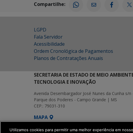
Compartilhe:
LGPD
Fala Servidor
Acessibilidade
Ordem Cronológica de Pagamentos
Planos de Contratações Anuais
SECRETARIA DE ESTADO DE MEIO AMBIENT
TECNOLOGIA E INOVAÇÃO
Avenida Desembargador José Nunes da Cunha s/n 
Parque dos Poderes - Campo Grande | MS
CEP.: 79031-310
MAPA
SETDIG | Secretaria-Executiva de Transf
Utilizamos cookies para permitir uma melhor experiência em noss