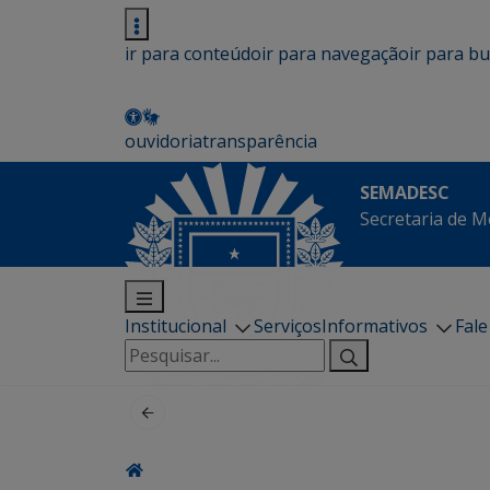
ir para conteúdo
ir para navegação
ir para b
ouvidoria
transparência
SEMADESC
Secretaria de M
Institucional
Serviços
Informativos
Fal
Pesquisar
por: