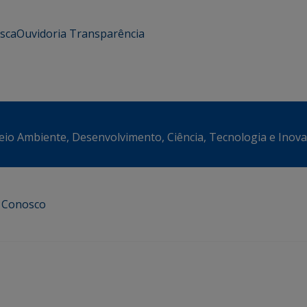
usca
Ouvidoria
Transparência
eio Ambiente, Desenvolvimento, Ciência, Tecnologia e Inov
e Conosco