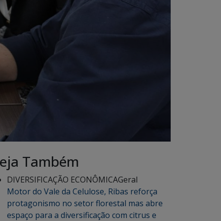
eja Também
DIVERSIFICAÇÃO ECONÔMICA
Geral
Motor do Vale da Celulose, Ribas reforça
protagonismo no setor florestal mas abre
espaço para a diversificação com citrus e