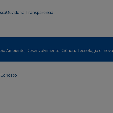
usca
Ouvidoria
Transparência
eio Ambiente, Desenvolvimento, Ciência, Tecnologia e Inov
e Conosco