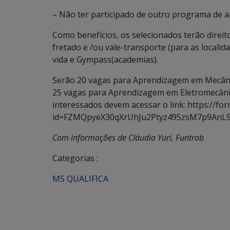
– Não ter participado de outro programa de 
Como benefícios, os selecionados terão direit
fretado e /ou vale-transporte (para as locali
vida e Gympass(academias).
Serão 20 vagas para Aprendizagem em Mecâni
25 vagas para Aprendizagem em Eletromecânica
interessados devem acessar o link: https://f
id=FZMQpyeX30qXrUhJu2Ptyz495zsM7p9An
Com informações de Cláudia Yuri, Funtrab
Categorias :
MS QUALIFICA