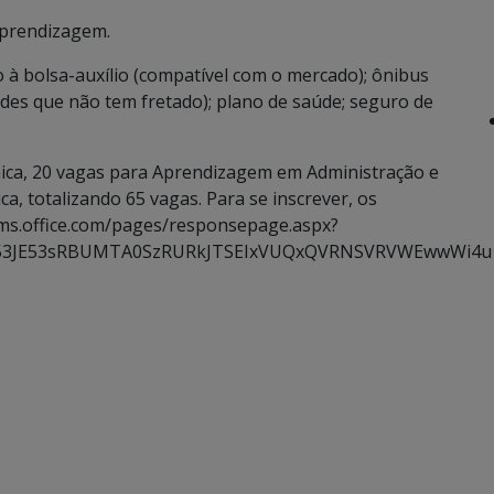
aprendizagem.
o à bolsa-auxílio (compatível com o mercado); ônibus
dades que não tem fretado); plano de saúde; seguro de
ca, 20 vagas para Aprendizagem em Administração e
, totalizando 65 vagas. Para se inscrever, os
orms.office.com/pages/responsepage.aspx?
L53JE53sRBUMTA0SzRURkJTSEIxVUQxQVRNSVRVWEwwWi4u