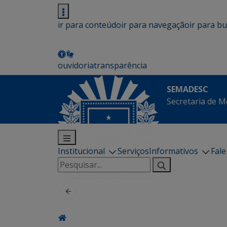
ir para conteúdo
ir para navegação
ir para b
ouvidoria
transparência
SEMADESC
Secretaria de M
Institucional
Serviços
Informativos
Fal
Pesquisar
por: