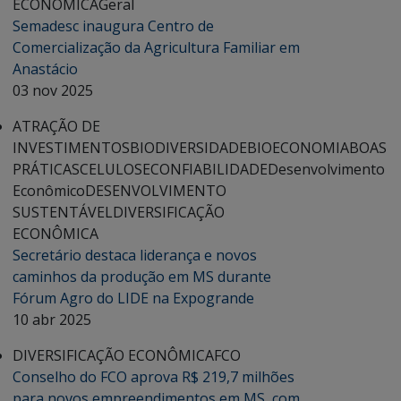
ECONÔMICA
Geral
Semadesc inaugura Centro de
Comercialização da Agricultura Familiar em
Anastácio
03 nov 2025
ATRAÇÃO DE
INVESTIMENTOS
BIODIVERSIDADE
BIOECONOMIA
BOAS
PRÁTICAS
CELULOSE
CONFIABILIDADE
Desenvolvimento
Econômico
DESENVOLVIMENTO
SUSTENTÁVEL
DIVERSIFICAÇÃO
ECONÔMICA
Secretário destaca liderança e novos
caminhos da produção em MS durante
Fórum Agro do LIDE na Expogrande
10 abr 2025
DIVERSIFICAÇÃO ECONÔMICA
FCO
Conselho do FCO aprova R$ 219,7 milhões
para novos empreendimentos em MS, com