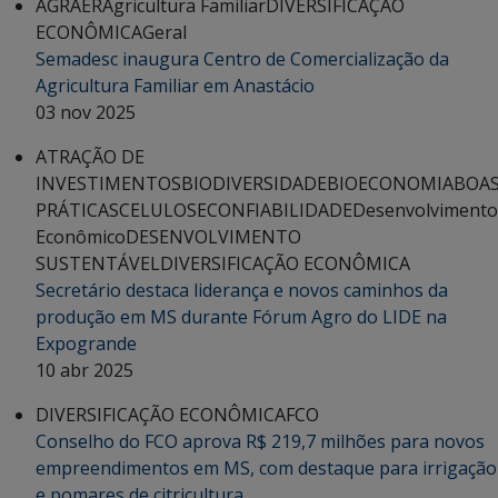
AGRAER
Agricultura Familiar
DIVERSIFICAÇÃO
ECONÔMICA
Geral
Semadesc inaugura Centro de Comercialização da
Agricultura Familiar em Anastácio
03 nov 2025
ATRAÇÃO DE
INVESTIMENTOS
BIODIVERSIDADE
BIOECONOMIA
BOA
PRÁTICAS
CELULOSE
CONFIABILIDADE
Desenvolvimento
Econômico
DESENVOLVIMENTO
SUSTENTÁVEL
DIVERSIFICAÇÃO ECONÔMICA
Secretário destaca liderança e novos caminhos da
produção em MS durante Fórum Agro do LIDE na
Expogrande
10 abr 2025
DIVERSIFICAÇÃO ECONÔMICA
FCO
Conselho do FCO aprova R$ 219,7 milhões para novos
empreendimentos em MS, com destaque para irrigação
e pomares de citricultura