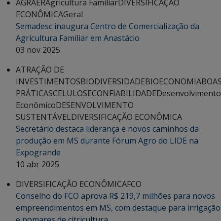
AGRAER
Agricultura Familiar
DIVERSIFICAÇÃO
ECONÔMICA
Geral
Semadesc inaugura Centro de Comercialização da
Agricultura Familiar em Anastácio
03 nov 2025
ATRAÇÃO DE
INVESTIMENTOS
BIODIVERSIDADE
BIOECONOMIA
BOA
PRÁTICAS
CELULOSE
CONFIABILIDADE
Desenvolvimento
Econômico
DESENVOLVIMENTO
SUSTENTÁVEL
DIVERSIFICAÇÃO ECONÔMICA
Secretário destaca liderança e novos caminhos da
produção em MS durante Fórum Agro do LIDE na
Expogrande
10 abr 2025
DIVERSIFICAÇÃO ECONÔMICA
FCO
Conselho do FCO aprova R$ 219,7 milhões para novos
empreendimentos em MS, com destaque para irrigação
e pomares de citricultura