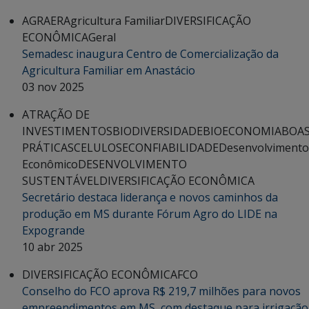
AGRAER
Agricultura Familiar
DIVERSIFICAÇÃO
ECONÔMICA
Geral
Semadesc inaugura Centro de Comercialização da
Agricultura Familiar em Anastácio
03 nov 2025
ATRAÇÃO DE
INVESTIMENTOS
BIODIVERSIDADE
BIOECONOMIA
BOA
PRÁTICAS
CELULOSE
CONFIABILIDADE
Desenvolvimento
Econômico
DESENVOLVIMENTO
SUSTENTÁVEL
DIVERSIFICAÇÃO ECONÔMICA
Secretário destaca liderança e novos caminhos da
produção em MS durante Fórum Agro do LIDE na
Expogrande
10 abr 2025
DIVERSIFICAÇÃO ECONÔMICA
FCO
Conselho do FCO aprova R$ 219,7 milhões para novos
empreendimentos em MS, com destaque para irrigação