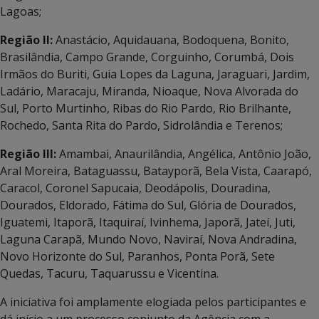
Lagoas;
Região II:
Anastácio, Aquidauana, Bodoquena, Bonito,
Brasilândia, Campo Grande, Corguinho, Corumbá, Dois
Irmãos do Buriti, Guia Lopes da Laguna, Jaraguari, Jardim,
Ladário, Maracaju, Miranda, Nioaque, Nova Alvorada do
Sul, Porto Murtinho, Ribas do Rio Pardo, Rio Brilhante,
Rochedo, Santa Rita do Pardo, Sidrolândia e Terenos;
Região III:
Amambai, Anaurilândia, Angélica, Antônio João,
Aral Moreira, Bataguassu, Batayporã, Bela Vista, Caarapó,
Caracol, Coronel Sapucaia, Deodápolis, Douradina,
Dourados, Eldorado, Fátima do Sul, Glória de Dourados,
Iguatemi, Itaporã, Itaquiraí, Ivinhema, Japorã, Jateí, Juti,
Laguna Carapã, Mundo Novo, Naviraí, Nova Andradina,
Novo Horizonte do Sul, Paranhos, Ponta Porã, Sete
Quedas, Tacuru, Taquarussu e Vicentina.
A iniciativa foi amplamente elogiada pelos participantes e