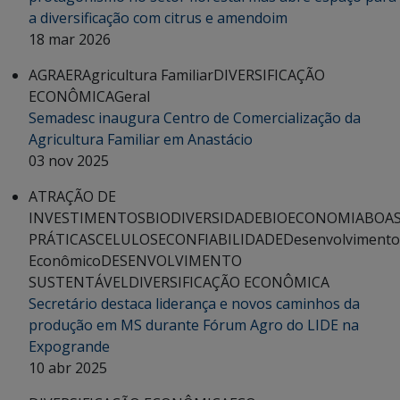
a diversificação com citrus e amendoim
18 mar 2026
AGRAER
Agricultura Familiar
DIVERSIFICAÇÃO
ECONÔMICA
Geral
Semadesc inaugura Centro de Comercialização da
Agricultura Familiar em Anastácio
03 nov 2025
ATRAÇÃO DE
INVESTIMENTOS
BIODIVERSIDADE
BIOECONOMIA
BOA
PRÁTICAS
CELULOSE
CONFIABILIDADE
Desenvolvimento
Econômico
DESENVOLVIMENTO
SUSTENTÁVEL
DIVERSIFICAÇÃO ECONÔMICA
Secretário destaca liderança e novos caminhos da
produção em MS durante Fórum Agro do LIDE na
Expogrande
10 abr 2025