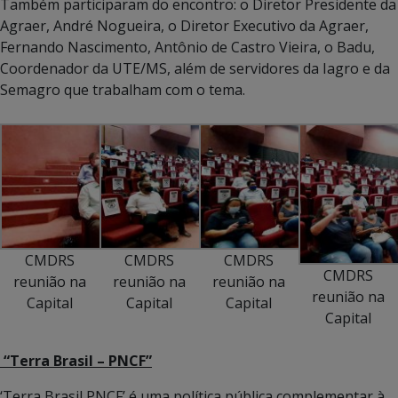
Também participaram do encontro: o Diretor Presidente da
Agraer, André Nogueira, o Diretor Executivo da Agraer,
Fernando Nascimento, Antônio de Castro Vieira, o Badu,
Coordenador da UTE/MS, além de servidores da Iagro e da
Semagro que trabalham com o tema.
CMDRS
CMDRS
CMDRS
CMDRS
reunião na
reunião na
reunião na
reunião na
Capital
Capital
Capital
Capital
“Terra Brasil – PNCF”
‘Terra Brasil PNCF’ é uma política pública complementar à