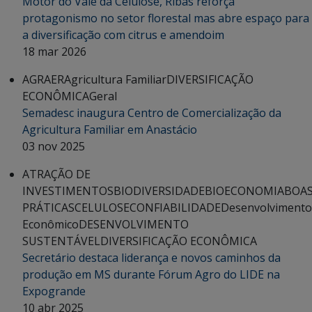
Motor do Vale da Celulose, Ribas reforça
protagonismo no setor florestal mas abre espaço para
a diversificação com citrus e amendoim
18 mar 2026
AGRAER
Agricultura Familiar
DIVERSIFICAÇÃO
ECONÔMICA
Geral
Semadesc inaugura Centro de Comercialização da
Agricultura Familiar em Anastácio
03 nov 2025
ATRAÇÃO DE
INVESTIMENTOS
BIODIVERSIDADE
BIOECONOMIA
BOA
PRÁTICAS
CELULOSE
CONFIABILIDADE
Desenvolvimento
Econômico
DESENVOLVIMENTO
SUSTENTÁVEL
DIVERSIFICAÇÃO ECONÔMICA
Secretário destaca liderança e novos caminhos da
produção em MS durante Fórum Agro do LIDE na
Expogrande
10 abr 2025