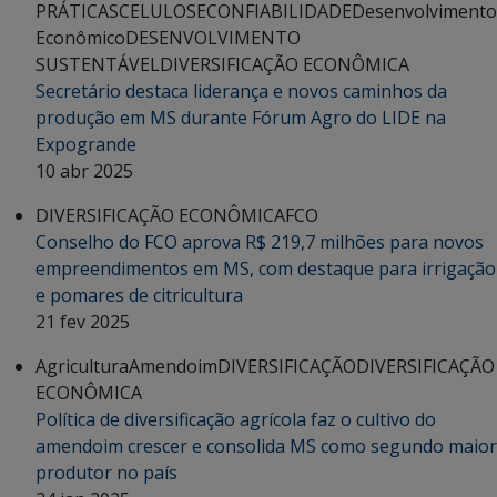
PRÁTICAS
CELULOSE
CONFIABILIDADE
Desenvolvimento
Econômico
DESENVOLVIMENTO
SUSTENTÁVEL
DIVERSIFICAÇÃO ECONÔMICA
Secretário destaca liderança e novos caminhos da
produção em MS durante Fórum Agro do LIDE na
Expogrande
10 abr 2025
DIVERSIFICAÇÃO ECONÔMICA
FCO
Conselho do FCO aprova R$ 219,7 milhões para novos
empreendimentos em MS, com destaque para irrigação
e pomares de citricultura
21 fev 2025
Agricultura
Amendoim
DIVERSIFICAÇÃO
DIVERSIFICAÇÃO
ECONÔMICA
Política de diversificação agrícola faz o cultivo do
amendoim crescer e consolida MS como segundo maior
produtor no país