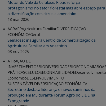
Motor do Vale da Celulose, Ribas reforça
protagonismo no setor florestal mas abre espaço para
a diversificação com citrus e amendoim
18 mar 2026
AGRAER
Agricultura Familiar
DIVERSIFICAÇÃO
ECONÔMICA
Geral
Semadesc inaugura Centro de Comercialização da
Agricultura Familiar em Anastácio
03 nov 2025
ATRAÇÃO DE
INVESTIMENTOS
BIODIVERSIDADE
BIOECONOMIA
BOA
PRÁTICAS
CELULOSE
CONFIABILIDADE
Desenvolvimento
Econômico
DESENVOLVIMENTO
SUSTENTÁVEL
DIVERSIFICAÇÃO ECONÔMICA
Secretário destaca liderança e novos caminhos da
produção em MS durante Fórum Agro do LIDE na
Expogrande