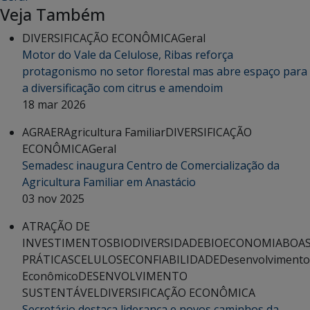
Veja Também
DIVERSIFICAÇÃO ECONÔMICA
Geral
Motor do Vale da Celulose, Ribas reforça
protagonismo no setor florestal mas abre espaço para
a diversificação com citrus e amendoim
18 mar 2026
AGRAER
Agricultura Familiar
DIVERSIFICAÇÃO
ECONÔMICA
Geral
Semadesc inaugura Centro de Comercialização da
Agricultura Familiar em Anastácio
03 nov 2025
ATRAÇÃO DE
INVESTIMENTOS
BIODIVERSIDADE
BIOECONOMIA
BOA
PRÁTICAS
CELULOSE
CONFIABILIDADE
Desenvolvimento
Econômico
DESENVOLVIMENTO
SUSTENTÁVEL
DIVERSIFICAÇÃO ECONÔMICA
Secretário destaca liderança e novos caminhos da