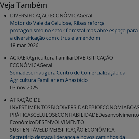
Veja Também
DIVERSIFICAÇÃO ECONÔMICA
Geral
Motor do Vale da Celulose, Ribas reforça
protagonismo no setor florestal mas abre espaço para
a diversificação com citrus e amendoim
18 mar 2026
AGRAER
Agricultura Familiar
DIVERSIFICAÇÃO
ECONÔMICA
Geral
Semadesc inaugura Centro de Comercialização da
Agricultura Familiar em Anastácio
03 nov 2025
ATRAÇÃO DE
INVESTIMENTOS
BIODIVERSIDADE
BIOECONOMIA
BOA
PRÁTICAS
CELULOSE
CONFIABILIDADE
Desenvolvimento
Econômico
DESENVOLVIMENTO
SUSTENTÁVEL
DIVERSIFICAÇÃO ECONÔMICA
Secretário destaca liderança e novos caminhos da