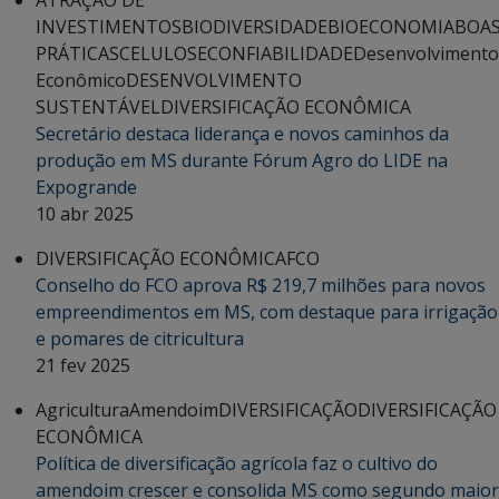
INVESTIMENTOS
BIODIVERSIDADE
BIOECONOMIA
BOA
PRÁTICAS
CELULOSE
CONFIABILIDADE
Desenvolvimento
Econômico
DESENVOLVIMENTO
SUSTENTÁVEL
DIVERSIFICAÇÃO ECONÔMICA
Secretário destaca liderança e novos caminhos da
produção em MS durante Fórum Agro do LIDE na
Expogrande
10 abr 2025
DIVERSIFICAÇÃO ECONÔMICA
FCO
Conselho do FCO aprova R$ 219,7 milhões para novos
empreendimentos em MS, com destaque para irrigação
e pomares de citricultura
21 fev 2025
Agricultura
Amendoim
DIVERSIFICAÇÃO
DIVERSIFICAÇÃO
ECONÔMICA
Política de diversificação agrícola faz o cultivo do
amendoim crescer e consolida MS como segundo maior