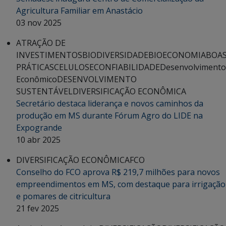
Agricultura Familiar em Anastácio
03 nov 2025
ATRAÇÃO DE
INVESTIMENTOS
BIODIVERSIDADE
BIOECONOMIA
BOA
PRÁTICAS
CELULOSE
CONFIABILIDADE
Desenvolvimento
Econômico
DESENVOLVIMENTO
SUSTENTÁVEL
DIVERSIFICAÇÃO ECONÔMICA
Secretário destaca liderança e novos caminhos da
produção em MS durante Fórum Agro do LIDE na
Expogrande
10 abr 2025
DIVERSIFICAÇÃO ECONÔMICA
FCO
Conselho do FCO aprova R$ 219,7 milhões para novos
empreendimentos em MS, com destaque para irrigação
e pomares de citricultura
21 fev 2025