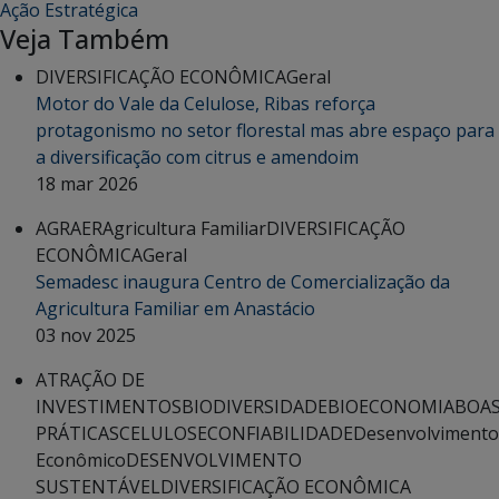
Ação Estratégica
Veja Também
DIVERSIFICAÇÃO ECONÔMICA
Geral
Motor do Vale da Celulose, Ribas reforça
protagonismo no setor florestal mas abre espaço para
a diversificação com citrus e amendoim
18 mar 2026
AGRAER
Agricultura Familiar
DIVERSIFICAÇÃO
ECONÔMICA
Geral
Semadesc inaugura Centro de Comercialização da
Agricultura Familiar em Anastácio
03 nov 2025
ATRAÇÃO DE
INVESTIMENTOS
BIODIVERSIDADE
BIOECONOMIA
BOA
PRÁTICAS
CELULOSE
CONFIABILIDADE
Desenvolvimento
Econômico
DESENVOLVIMENTO
SUSTENTÁVEL
DIVERSIFICAÇÃO ECONÔMICA