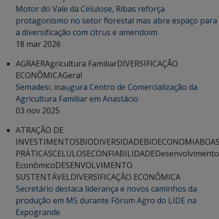
Motor do Vale da Celulose, Ribas reforça
protagonismo no setor florestal mas abre espaço para
a diversificação com citrus e amendoim
18 mar 2026
AGRAER
Agricultura Familiar
DIVERSIFICAÇÃO
ECONÔMICA
Geral
Semadesc inaugura Centro de Comercialização da
Agricultura Familiar em Anastácio
03 nov 2025
ATRAÇÃO DE
INVESTIMENTOS
BIODIVERSIDADE
BIOECONOMIA
BOA
PRÁTICAS
CELULOSE
CONFIABILIDADE
Desenvolvimento
Econômico
DESENVOLVIMENTO
SUSTENTÁVEL
DIVERSIFICAÇÃO ECONÔMICA
Secretário destaca liderança e novos caminhos da
produção em MS durante Fórum Agro do LIDE na
Expogrande