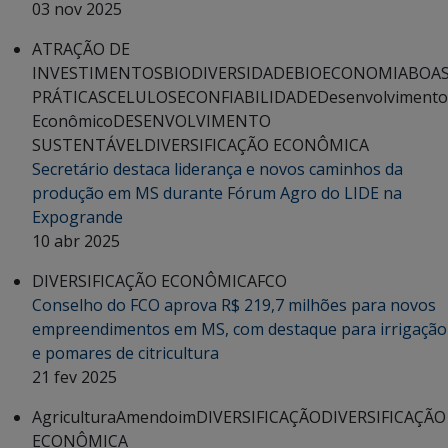
03 nov 2025
ATRAÇÃO DE
INVESTIMENTOS
BIODIVERSIDADE
BIOECONOMIA
BOA
PRÁTICAS
CELULOSE
CONFIABILIDADE
Desenvolvimento
Econômico
DESENVOLVIMENTO
SUSTENTÁVEL
DIVERSIFICAÇÃO ECONÔMICA
Secretário destaca liderança e novos caminhos da
produção em MS durante Fórum Agro do LIDE na
Expogrande
10 abr 2025
DIVERSIFICAÇÃO ECONÔMICA
FCO
Conselho do FCO aprova R$ 219,7 milhões para novos
empreendimentos em MS, com destaque para irrigação
e pomares de citricultura
21 fev 2025
Agricultura
Amendoim
DIVERSIFICAÇÃO
DIVERSIFICAÇÃO
ECONÔMICA