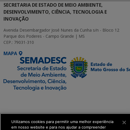
SECRETARIA DE ESTADO DE MEIO AMBIENTE,
DESENVOLVIMENTO, CIÊNCIA, TECNOLOGIA E
INOVAÇÃO
Avenida Desembargador José Nunes da Cunha s/n - Bloco 12
Parque dos Poderes - Campo Grande | MS
CEP.: 79031-310
MAPA
SETDIG | Secretaria-
Executiva de
Transformação Digital
Utilizamos cookies para permitir uma melhor experiência
get_footer();
em nosso website e para nos ajudar a compreender