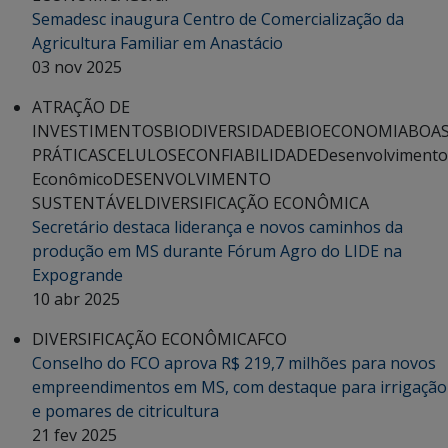
Semadesc inaugura Centro de Comercialização da
Agricultura Familiar em Anastácio
03 nov 2025
ATRAÇÃO DE
INVESTIMENTOS
BIODIVERSIDADE
BIOECONOMIA
BOA
PRÁTICAS
CELULOSE
CONFIABILIDADE
Desenvolvimento
Econômico
DESENVOLVIMENTO
SUSTENTÁVEL
DIVERSIFICAÇÃO ECONÔMICA
Secretário destaca liderança e novos caminhos da
produção em MS durante Fórum Agro do LIDE na
Expogrande
10 abr 2025
DIVERSIFICAÇÃO ECONÔMICA
FCO
Conselho do FCO aprova R$ 219,7 milhões para novos
empreendimentos em MS, com destaque para irrigação
e pomares de citricultura
21 fev 2025