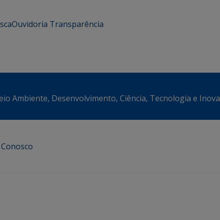
usca
Ouvidoria
Transparência
eio Ambiente, Desenvolvimento, Ciência, Tecnologia e Inov
e Conosco