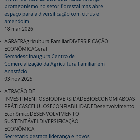
protagonismo no setor florestal mas abre
espaço para a diversificação com citrus e
amendoim
18 mar 2026
AGRAER
Agricultura Familiar
DIVERSIFICAÇÃO
ECONÔMICA
Geral
Semadesc inaugura Centro de
Comercialização da Agricultura Familiar em
Anastácio
03 nov 2025
ATRAÇÃO DE
INVESTIMENTOS
BIODIVERSIDADE
BIOECONOMIA
BOAS
PRÁTICAS
CELULOSE
CONFIABILIDADE
Desenvolvimento
Econômico
DESENVOLVIMENTO
SUSTENTÁVEL
DIVERSIFICAÇÃO
ECONÔMICA
Secretário destaca liderança e novos