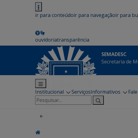
ir para conteúdo
ir para navegação
ir para b
ouvidoria
transparência
SEMADESC
Secretaria de M
Institucional
Serviços
Informativos
Fal
Pesquisar
por: