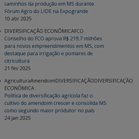
caminhos da produção em MS durante
Fórum Agro do LIDE na Expogrande
10 abr 2025
DIVERSIFICAÇÃO ECONÔMICA
FCO
Conselho do FCO aprova R$ 219,7 milhões
para novos empreendimentos em MS, com
destaque para irrigação e pomares de
citricultura
21 fev 2025
Agricultura
Amendoim
DIVERSIFICAÇÃO
DIVERSIFICAÇÃO
ECONÔMICA
Política de diversificação agrícola faz o
cultivo do amendoim crescer e consolida MS
como segundo maior produtor no país
24 jan 2025